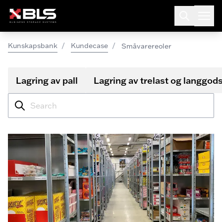
/
/
Kunskapsbank
Kundecase
Småvarereoler
Lagring av pall
Lagring av trelast og langgod