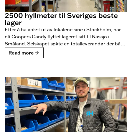
2500 hyllmeter til Sveriges beste
lager
Etter å ha vokst ut av lokalene sine i Stockholm, har
nå Coopers Candy flyttet lageret sitt til Nässjö i
Småland. Selskapet søkte en totalleverandør der både
produkter og montering ble håndtert av samme
Read more
leverandør for å minimere avbrudd i produksjonen.
Valget falt på BLS, og vi er stolte av å ha levert 2500
meter lagerhyller til deres nye lager.