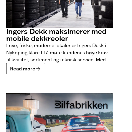
Ingers Dekk maksimerer med
mobile dekkreoler
I nye, friske, moderne lokaler er Ingers Dekk i
Nyköping klare til å møte kundenes høye krav
til kvalitet, sortiment og teknisk service. Med et
mobilt dekkoppbevaringssystem fra BLS har de
Read more
nå maksimert lagerplassen med et dekkhotell
som rommer 5500 dekksett, samtidig som de
har sikret et trygt og ergonomisk arbeidsmiljø
for sine ansatte.