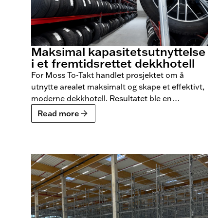
Maksimal kapasitetsutnyttelse
i et fremtidsrettet dekkhotell
For Moss To-Takt handlet prosjektet om å
utnytte arealet maksimalt og skape et effektivt,
moderne dekkhotell. Resultatet ble en
skreddersydd lagerløsning med over 10 000
Read more
dekkplasser, høy lagringstetthet og god
tilgjengelighet. Gjennom nøye planlegging og
3D-modellering ble løsningen optimalisert for
smidig drift – både i dag og for fremtidig vekst.