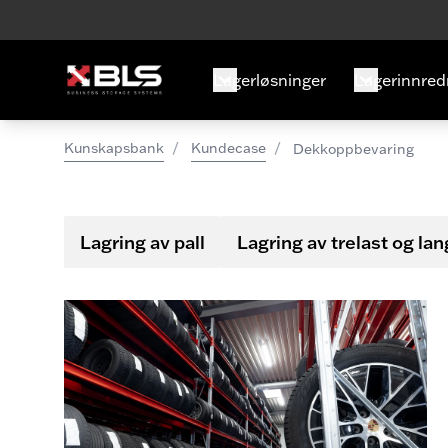
Lagerløsninger
Lagerinnred
/
/
Kunskapsbank
Kundecase
Dekkoppbevaring
Lagring av pall
Lagring av trelast og la