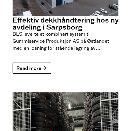
Effektiv dekkhåndtering hos ny
avdeling i Sarpsborg
BLS leverte et kombinert system til
Gummiservice Produksjon AS på Østlandet
med en løsning for stående lagring av
personbildekk og varebilhjul, kombinert med
pallereoler for de store lastebilhjulene.
Read more