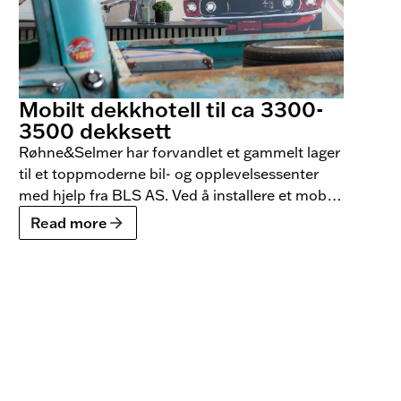
Mobilt dekkhotell til ca 3300-
3500 dekksett
Røhne&Selmer har forvandlet et gammelt lager
til et toppmoderne bil- og opplevelsessenter
med hjelp fra BLS AS. Ved å installere et mobilt
dekkhotell til ca 3300-3500 dekksett og andre
Read more
innovative løsninger har de skapt en anlegg
som tilbyr en forbedret kundeopplevelse og
effektiv håndtering av dekk og reservedeler.