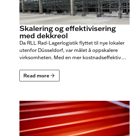
Skalering og effektivisering
med dekkreol
Da RLL Rad-Lagerlogistik flyttet til nye lokaler
utenfor Düsseldorf, var målet å oppskalere
virksomheten. Med en mer kostnadseffektiv
bygning og effektive dekkreol kan de nå
håndtere 1000 dekksett per dag. BLS leverte en
Read more
løsning som håndterer 20 000 dekksett,
organisert i fire dekk per sett, noe som
forenkler oversikten og eliminerer behovet for
manuell håndtering.