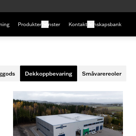
ning
Produkter
Tjenster
Kontakt
Kunskapsbank
nggods
Dekkoppbevaring
Småvarereoler