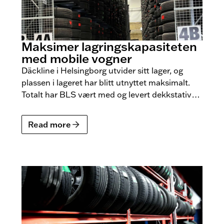
Maksimer lagringskapasiteten
med mobile vogner
Däckline i Helsingborg utvider sitt lager, og
plassen i lageret har blitt utnyttet maksimalt.
Totalt har BLS vært med og levert dekkstativer
med plass til 18 000 dekk og pallereoler med
plass til over 12 000 felger.
Read more