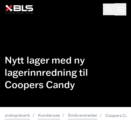
Nytt lager med ny
lagerinnredning til
Coopers Candy
/
/
/
Kunskapsbank
Kundecase
Småvarereoler
Coopers Can