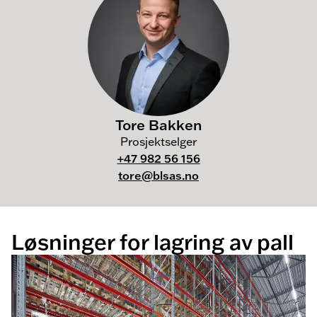
Tore Bakken
Prosjektselger
+47 982 56 156
tore@blsas.no
Løsninger for lagring av pall