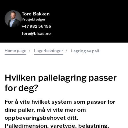
Tore Bakken
Prosjektselger
+47 982 56 156
tore@blsas.no
/
/
Home page
Lagerløsninger
Lagring av pall
Hvilken pallelagring passer
for deg?
For å vite hvilket system som passer for
dine paller, må vi vite mer om
oppbevaringsbehovet ditt.
Palledimensjon, varetype, belastning,