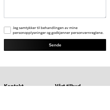
Jeg samtykker til behandlingen av mine
personopplysninger og godkjenner personvernreglene.
Sende
Kontakt
Vårt tilbud
BLS AS
Prosjektering
1414 Trollåsen
Lagerinnredning