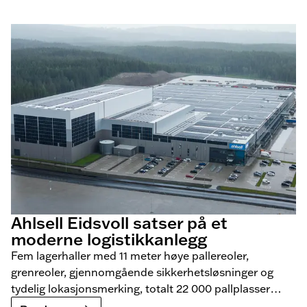
Ahlsell Eidsvoll satser på et
moderne logistikkanlegg
Fem lagerhaller med 11 meter høye pallereoler,
grenreoler, gjennomgående sikkerhetsløsninger og
tydelig lokasjonsmerking, totalt 22 000 pallplasser
bygget for dagens behov og morgendagens