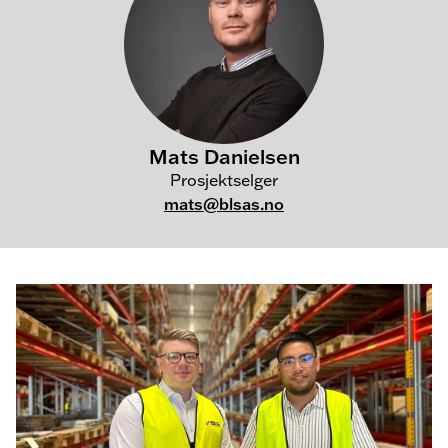
Mats Danielsen
Prosjektselger
mats@blsas.no