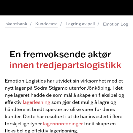
/
/
/
Kunskapsbank
Kundecase
Lagring av pall
Emotion Logist
En fremvoksende aktør
innen tredjepartslogistikk
Emotion Logistics har utvidet sin virksomhet med et
nytt lager på Södra Stigamo utenfor Jönköping. I det
nye lageret hadde de som mål å skape en fleksibel og
effektiv
lagerløsning
som gjør det mulig å lagre og
håndtere et bredt spekter av ulike varer for deres
kunder. Dette har resultert i at de har investert i flere
forskjellige typer
lagerinnredninger
for å skape en
fleksibel og effektiv lagerløsning.