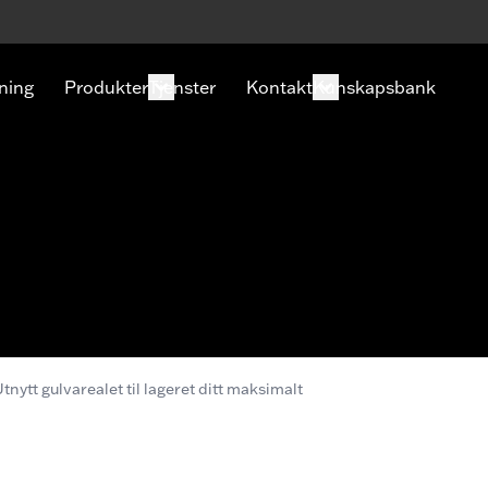
ning
Produkter
Tjenster
Kontakt
Kunskapsbank
tnytt gulvarealet til lageret ditt maksimalt