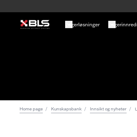
Lagerløsninger
Lagerinnred
/
/
/
Home page
Kunskapsbank
Innsikt og nyheter
U