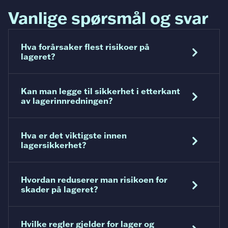
Vanlige spørsmål og svar
Hva forårsaker flest risikoer på
lageret?
Open question "
Hva forårsaker flest risikoer på lagere
Feil belastning, mangelfull merking og påkjørsler
fra trucktrafikk.
Kan man legge til sikkerhet i etterkant
av lagerinnredningen?
Open question "
Kan man legge til sikkerhet i etterka
Nei. Sikkerhet må bygges inn fra starten
gjennom korrekt dimensjonering og riktig
Hva er det viktigste innen
konstruksjon.
lagersikkerhet?
Open question "
Hva er det viktigste innen lagersikker
Korrekt dimensjonering, stabil innfesting og
tydelig lastmerking.
Hvordan reduserer man risikoen for
skader på lageret?
Open question "
Hvordan reduserer man risikoen for s
Gjennom riktig beskyttelse, korrekt bruk og
tydelige rutiner i hverdagen.
Hvilke regler gjelder for lager og